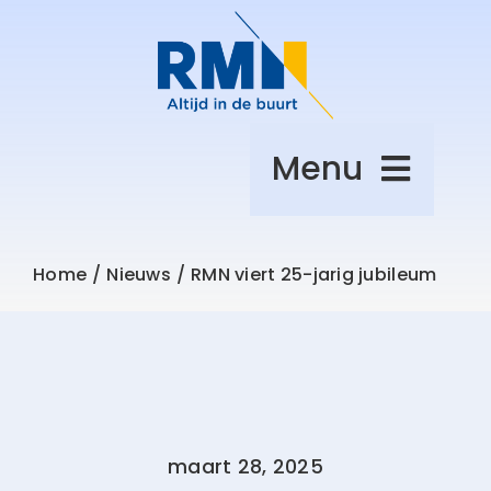
Ga
naar
inhoud
Menu
Over afval
Home
Nieuws
RMN viert 25-jarig jubileum
Leefomgeving
Zelf regelen
maart 28, 2025
Over RMN