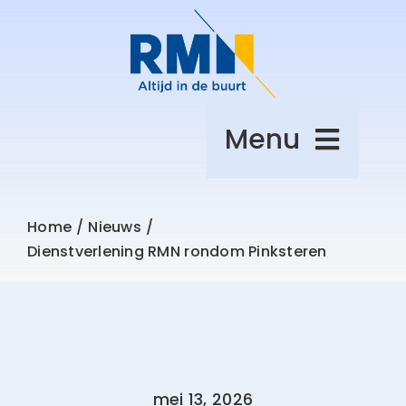
Ga
naar
inhoud
Menu
Over afval
Home
Nieuws
Dienstverlening RMN rondom Pinksteren
Leefomgeving
Zelf regelen
Over RMN
mei 13, 2026