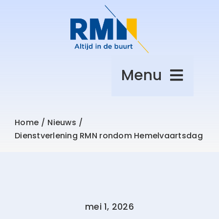
Ga
naar
inhoud
Menu
Over afval
Home
Nieuws
Dienstverlening RMN rondom Hemelvaartsdag
Leefomgeving
Zelf regelen
mei 1, 2026
Over RMN